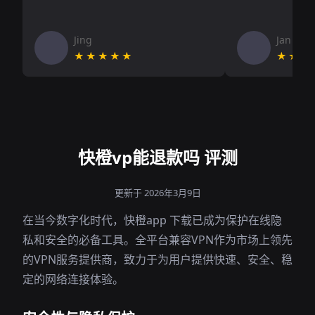
Jing
Jan V
★★★★★
★★★
快橙vp能退款吗 评测
更新于 2026年3月9日
在当今数字化时代，快橙app 下载已成为保护在线隐
私和安全的必备工具。全平台兼容VPN作为市场上领先
的VPN服务提供商，致力于为用户提供快速、安全、稳
定的网络连接体验。