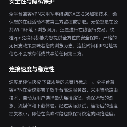
安全性与隐私保护
全平台兼容VPN采用军事级别的AES-256加密技术，确
保您的在线活动不被第三方监控或窃取。无论您是在公
共Wi-Fi环境下浏览网页，还是进行在线银行交易，快
橙vpn兑换码都能为您提供全方位的安全保障。严格的
无日志政策意味着您的浏览历史、连接时间和IP地址等
信息不会被存储或共享给任何第三方。
连接速度与稳定性
速度是评估快橙 下载质量的关键指标之一。全平台兼
容VPN在全球部署了数千台高速服务器，采用智能路由
技术，自动为用户选择最优连接路径，确保流畅的浏
览、流媒体和下载体验。经过实际测试，连接后的速度
损失极小，即使在高峰时段也能保持稳定的网络速度。