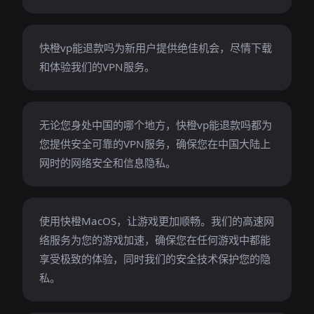
快橙vp能退款吗为新用户提供绝佳机会，尽情下载
和体验我们的VPN服务。
无论您身处中国的哪个地方，快橙vp能退款吗都为
您提供安全可靠的VPN服务，确保您在中国大陆上
网时的网络安全和信息隐私。
使用快橙MacOS，让游戏更加顺畅。我们的高速网
络服务为您的游戏加速，确保您在任何游戏中都能
享受极致的体验，同时我们的安全技术保护您的隐
私。