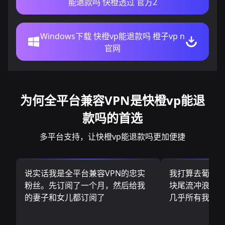
能退款吗 快橙透过 官方2
Windows下载 快橙vp能退款吗 橙子vp n
官网
为何全平台兼容VPN是快橙vp能退
款吗的首选
多平台支持，让快橙vp能退款吗更加便捷
说实话我是全平台兼容VPN的忠实
我打算去葡萄
粉丝。先订阅了一个月，然后给我
块尾流冲浪板.
的妻子和女儿都订阅了
几乎所有我需