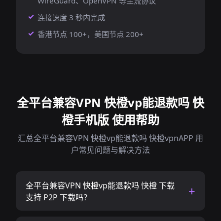
WireGuard、OpenVPN 等主流协议
连接速度 3 秒内完成
香港节点 100+，美国节点 200+
全平台兼容VPN 快橙vp能退款吗 快
橙手机版 使用帮助
汇总全平台兼容VPN 快橙vp能退款吗 快橙vpnAPP 用
户常见问题与解决方法
全平台兼容VPN 快橙vp能退款吗 快橙 下载
支持 P2P 下载吗？