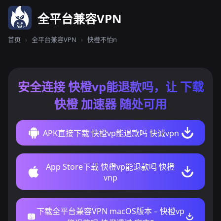
全平台兼容VPN
首页
›
全平台兼容VPN
›
快橙不怕n
安全连接 快橙vp能退款吗，让 下载
快橙 加速器 随处可用
APK直接下载 快橙vp能退款吗 快诚vpn
App Store下载 快橙vp能退款吗 快橙
vnp
下载全平台兼容VPN macOS版本 – 快橙vp