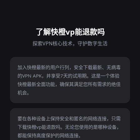
了解快橙vp能退款吗
探索VPN核心技术，守护数字生活
加入快橙最新的用户行列，安全下载最新、无病毒
的VPN APK，并享受7天的试用期。这是一个体验
快橙最新全面功能，确保其满足您所有需求的绝佳
机会。
要在各种设备上保持安全和匿名的网络连接，只需
下载快橙vp能退款吗。无论您使用的是哪种设备，
都能保持高度保护的网络连接。