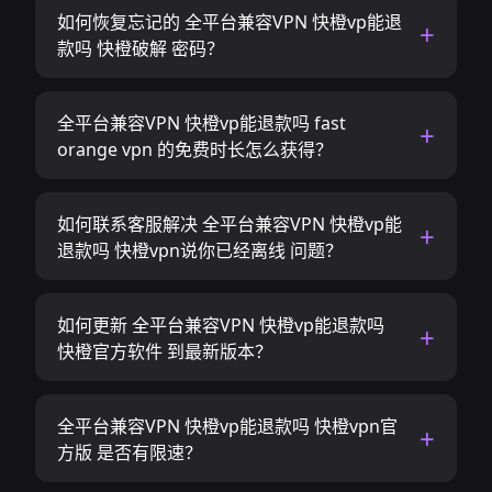
如何恢复忘记的 全平台兼容VPN 快橙vp能退
款吗 快橙破解 密码？
全平台兼容VPN 快橙vp能退款吗 fast
orange vpn 的免费时长怎么获得？
如何联系客服解决 全平台兼容VPN 快橙vp能
退款吗 快橙vpn说你已经离线 问题？
如何更新 全平台兼容VPN 快橙vp能退款吗
快橙官方软件 到最新版本？
全平台兼容VPN 快橙vp能退款吗 快橙vpn官
方版 是否有限速？